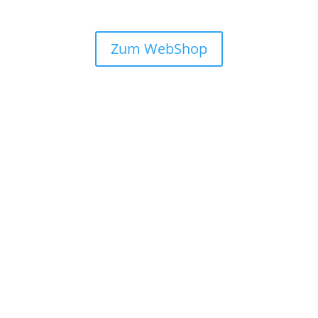
Zum WebShop
purity eyes
purity eyes